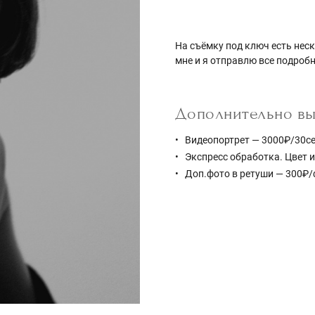
На съёмку под ключ есть нес
мне и я отправлю все подроб
Дополнительно вы 
Видеопортрет — 3000₽/30се
Экспресс обработка. Цвет и
Доп.фото в ретуши — 300₽/